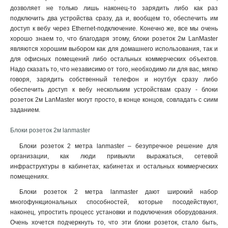
дозволяет не только лишь наконец-то зарядить либо как раз
подключить два устройства сразу, да и, вообщем то, обеспечить им
доступ к вебу через Ethernet-подключение. Конечно же, все мы очень
хорошо знаем то, что благодаря этому, блоки розеток 2м LanMaster
являются хорошим выбором как для домашнего использования, так и
для офисных помещений либо остальных коммерческих объектов.
Надо сказать то, что независимо от того, необходимо ли для вас, мягко
говоря, зарядить собственный телефон и ноутбук сразу либо
обеспечить доступ к вебу нескольким устройствам сразу - блоки
розеток 2м LanMaster могут просто, в конце концов, совладать с сиим
заданием.
Блоки розеток 2м lanmaster
Блоки розеток 2 метра lanmaster – безупречное решение для
организации, как люди привыкли выражаться, сетевой
инфраструктуры в кабинетах, кабинетах и остальных коммерческих
помещениях.
Блоки розеток 2 метра lanmaster дают широкий набор
многофункциональных способностей, которые посодействуют,
наконец, упростить процесс установки и подключения оборудования.
Очень хочется подчеркнуть то, что эти блоки розеток, стало быть,