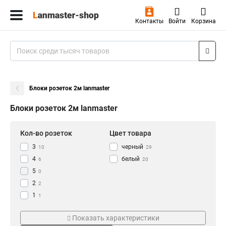
Контакты
Войти
Корзина
Блоки розеток 2м lanmaster
Блоки розеток 2м lanmaster
Кол-во розеток
Цвет товара
3
черный
10
29
4
белый
6
20
5
0
2
2
1
1
9
Тип
Напряжение
3
Показать характеристики
8
12
Розеточно-клавишный
380V
2