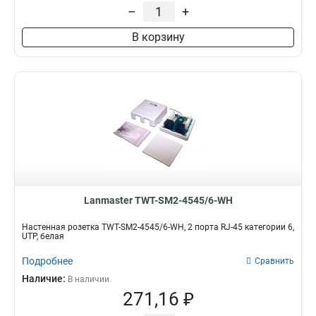
4xC19+20xC13
UTP
–
+
2
5
Однофазный
Белый
1
10
4xC19
2
Трехфазный
3
В корзину
20xC19
2
Длина
Дюймы
C20
3
1,8м
10
3
1
20xC13
3
3м
19
6
15
C13
3
2м
7
Lanmaster TWT-SM2-4545/6-WH
Настенная розетка TWT-SM2-4545/6-WH, 2 порта RJ-45 категории 6,
UTP, белая
Подробнее
Сравнить
Наличие:
В наличии
271,16 ₽