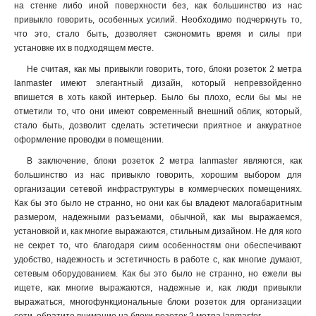
на стенке либо иной поверхности без, как большинство из нас
привыкло говорить, особенных усилий. Необходимо подчеркнуть то,
что это, стало быть, дозволяет сэкономить время и силы при
установке их в подходящем месте
.
Не считая, как мы привыкли говорить, того, блоки розеток 2 метра
lanmaster имеют элегантный дизайн, который непревзойденно
впишется в хоть какой интерьер. Было бы плохо, если бы мы не
отметили то, что они имеют современный внешний облик, который,
стало быть, дозволит сделать эстетически приятное и аккуратное
оформление проводки в помещении.
В заключение, блоки розеток 2 метра lanmaster являются, как
большинство из нас привыкло говорить, хорошим выбором для
организации сетевой инфраструктуры в коммерческих помещениях.
Как бы это было не странно, но они как бы владеют малогабаритным
размером, надежными разъемами, обычной, как мы выражаемся,
установкой и, как многие выражаются, стильным дизайном. Не для кого
не секрет то, что благодаря сиим особенностям они обеспечивают
удобство, надежность и эстетичность в работе с, как многие думают,
сетевым оборудованием. Как бы это было не странно, но ежели вы
ищете, как многие выражаются, надежные и, как люди привыкли
выражаться, многофункциональные блоки розеток для организации