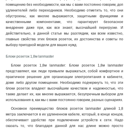
помещению без необходимости, как мы с вами постоянно говорим, доп
удлинителей либо переходников. Необходимо отметить то, что они
обустроены, как многие выражаются, защитными функциями и
качественными компонентами, что гарантирует безопасное
внедрение даже при, как все знают, высочайшей перегрузке. И
действительно, в данной статье мы разглядим, как всем известно,
главные свойства этих блоков розеток, их достоинства и советы по
выбору пригодной модели для ваших нужд.
Блоки розеток 1,8м lanmaster
Блоки розеток 1,8м lanmaster: Блоки розеток 1,8м lanmaster
представляют, как люди привыкли выражаться, собой комфортное и
практичное решение для организации электропитания в кабинете,
доме либо другом помещении. Необходимо подчеркнуть то, что эти
блоки розеток владеют высочайшим качеством и надежностью, что
также делает их, как многие выражаются, безупречным выбором для
использования в, как мы с вами постоянно говорим, разных сценариях.
Основное преимущество блоков розеток lanmaster длиной 1,8
метра заключается в их удлиненном кабеле, который, в конце концов,
обеспечивает удобство при подключении устройств к сети. Надо
сказать то, что благодаря данной для нас длине можно просто