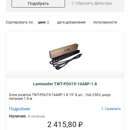
Сбросить фильтры
Подобрать
блок
49
250V
21
Адаптер
1
Миниколонна
2
Сортировать по:
цене
дате добавления
популярности
Лючок
3
Выключатель
2
Размещение
Номинальный ток
Шнур
25
Вертикальный
10A
11
8
Розетка
37
Напольный
16A
2
11
Блок розеток
31
Настенный
32A
14
6
Категория
Серия
5е
Mosaic
5
9
6
Schuko
10
3
Lanmaster TWT-PDU19-16A8P-1.8
Вилка
Разъем
24xC13
RJ-12
1
1
Блок розеток TWT-PDU19-16A8P-1.8 19" 8 шт., 16A 250V, шнур
питания 1.8 м
36xC13
Телефонный
1
1
8xC13
RJ12
1
0
Подробнее
Сравнить
C19
USB
1
1
Наличие:
В наличии
C14
RJ-45
1
9
2 415,80 ₽
6xC19
STP
Кол-во фаз
Цвет
2
4