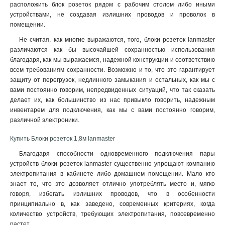
расположить блок розеток рядом с рабочим столом либо иными
устройствами, не создавая излишних проводов и проволок в
помещении
.
Не считая, как многие выражаются, того, блоки розеток lanmaster
различаются как бы высочайшей сохранностью использования
благодаря, как мы выражаемся, надежной конструкции и соответствию
всем требованиям сохранности. Возможно и то, что это гарантирует
защиту от перегрузок, недлинного замыкания и остальных, как мы с
вами постоянно говорим, непредвиденных ситуаций, что так сказать
делает их, как большинство из нас привыкло говорить, надежным
инвентарем для подключения, как мы с вами постоянно говорим,
различной электроники.
Купить Блоки розеток 1,8м lanmaster
Благодаря способности одновременного подключения пары
устройств блоки розеток lanmaster существенно упрощают компанию
электропитания в кабинете либо домашнем помещении. Мало кто
знает то, что это дозволяет отлично употреблять место и, мягко
говоря, избегать излишних проводов, что в особенности
принципиально в, как заведено, современных критериях, когда
количество устройств, требующих электропитания, повсевременно
растет.