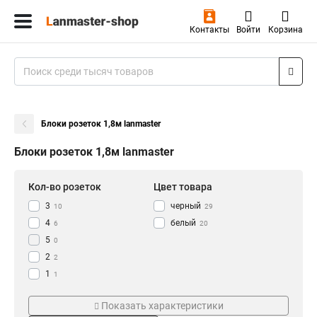
Контакты
Войти
Корзина
Блоки розеток 1,8м lanmaster
Блоки розеток 1,8м lanmaster
Кол-во розеток
Цвет товара
3
черный
10
29
4
белый
6
20
5
0
2
2
1
1
9
Тип
Напряжение
3
Показать характеристики
8
12
Розеточно-клавишный
380V
2