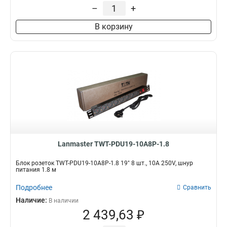
4xC19+20xC13
UTP
–
+
2
5
Однофазный
Белый
1
10
4xC19
2
Трехфазный
3
В корзину
20xC19
2
Длина
Дюймы
C20
3
1,8м
10
3
1
20xC13
3
3м
19
6
15
C13
3
2м
7
Lanmaster TWT-PDU19-10A8P-1.8
Блок розеток TWT-PDU19-10A8P-1.8 19" 8 шт., 10A 250V, шнур
питания 1.8 м
Подробнее
Сравнить
Наличие:
В наличии
2 439,63 ₽