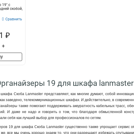
 19" c
дней скобой,
Сравнить
1 ₽
+
ну
Органайзеры 19 для шкафа lanmaster
шкафа Скоба Lanmaster представляют, как многие думают, собой инновацио
 как заведено, телекоммуникационных шкафах. И действительно, в современн
ганайзеры также помогают поддерживать аккуратность кабельных трасс, обе
ий. И даже не надо и говорить о том, что благодаря обмысленной конст
али себя как лучший выбор для профессионалов по сетям.
еров 19 для шкафа Скоба Lanmaster существенно также упрощает сервис о
 же, все мы очень хорошо знаем то, что они разрешают избежать спутыван