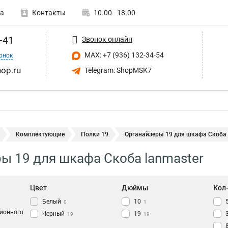
а
Контакты
10.00 - 18.00
-41
Звонок онлайн
MAX: +7 (936) 132-34-54
онок
op.ru
Telegram: ShopMSK7
Комплектующие
Полки 19
Органайзеры 19 для шкафа Скоба 
ы 19 для шкафа Скоба lanmaster
Цвет
Дюймы
Кол
Белый
10
0
1
ионного
Черный
19
19
19