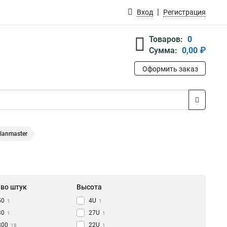
Вход
Регистрация
Товаров:
0
Сумма:
0,00 ₽
Оформить заказ
lanmaster
-во штук
Высота
50
4U
1
1
30
27U
1
1
800
22U
18
1