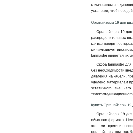
количеством соединений
установке, чтоб посоде
Органайзеры 19 для шка
Органайзеры 19 для 
распределительных шкаф
как все говорят, осторо
минимизирует риск повр
lanmaster является их 
Скоба lanmaster для
без необходимости внед
давления на кабели, пр
уделено материалам про
эстетичного внешнего
телекоммуникационного
Купить Органайзеры 19 
Органайзеры 19 для
обычного формата. Несо
экономит время и након
органайзеры под, как б