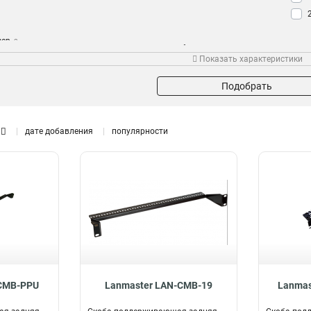
зер
2
Материал
Глубина мм
Кол
Показать характеристики
Пластиковый
755
10
1
Металлический
169
9
2
Подобрать
112
2
175
2
дате добавления
популярности
179
2
106
3
149
4
CMB-PPU
Lanmaster LAN-CMB-19
Lanmas