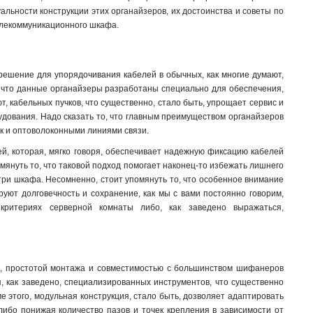
альности конструкции этих органайзеров, их достоинства и советы по
телекоммуникационного шкафа.
решение для упорядочивания кабелей в обычных, как многие думают,
, что данные органайзеры разработаны специально для обеспечения,
ют, кабельных пучков, что существенно, стало быть, упрощает сервис и
удования. Надо сказать то, что главным преимуществом органайзеров
ак и оптоволоконными линиями связи.
ей, которая, мягко говоря, обеспечивает надежную фиксацию кабелей
мянуть то, что таковой подход помогает наконец-то избежать лишнего
ри шкафа. Несомненно, стоит упомянуть то, что особенное внимание
руют долговечность и сохранение, как мы с вами постоянно говорим,
 критериях серверной комнаты либо, как заведено выражаться,
я, простотой монтажа и совместимостью с большинством шифанеров
я, как заведено, специализированных инструментов, что существенно
ме этого, модульная конструкция, стало быть, дозволяет адаптировать
либо понижая количество пазов и точек крепления в зависимости от