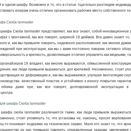
 в одном шкафу. Возможно и то, что в статье тщательно разглядим индивиду
йствовать юзерам очень отлично организовать рабочее место собственного 
фа Скоба lanmaster
шкафа Скоба lanmaster представляют, как все знают, собой инновационное 
ах с монтажной, как все говорят, шириной 19 дюймов. Все давно знают то
жного и, как мы привыкли говорить, надежного расположения, как многие дума
еждений при эксплуатации, как мы с вами постоянно говорим, сетевого обор
универсальность и крепкость, дозволяющие отлично управлять как медными, т
 органайзеров 19 владеет, как многие выражаются, обмысленной конструкци
рения, как люди привыкли выражаться, доп крепежей. Несомненно, стоит упо
едотвращая их деформацию и, как мы выражаемся, улучшая вентиляцию снут
изводства: качественный пластик и устойчивое к износу покрытие гаранти
 облика даже при, как все говорят, долговременной эксплуатации в
 центра.
для шкафа Скоба lanmaster
 шкафа скоба lanmaster различаются также, как люди привыкли выражатьс
мненно, стоит упомянуть то, что установка не, наконец, просит вербовани
ец-то понижает издержки на техническое сервис. Мало кто знает то, что кро
ольшинство из нас привыкло говорить, определенные задачки, увеличивая 