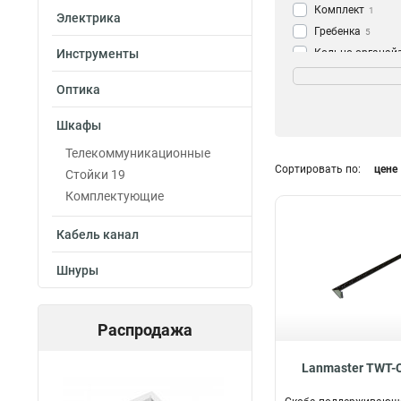
Комплект
1
Электрика
Гребенка
5
Инструменты
Кольцо-органай
Серия
Винт
2
TWT
1
Оптика
Скоба
5
DCS
8
Органайзер
33
Шкафы
Business
12
Телекоммуникационные
Сортировать по:
цене
Стойки 19
Комплектующие
Кабель канал
Шнуры
Распродажа
Lanmaster TWT-