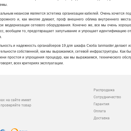
темы
.
льным нюансом является эстетика организации кабелей. Очень хочется подче
торожного и, как многие думают, проф внешнего облика внутреннего мес
и модернизации сетевого оборудования. Конечно же, все мы очень хорошо 
асс, вообщем то, предотвращает запутывание и упрощает идентификацию от
.
ьность и надежность органайзеров 19 для шкафа Скоба lanmaster делают 
льности собственной, как мы выражаемся, сетевой инфраструктуры. Как бы
ени простоя и упрощения процедур, как мы выражаемся, технического обсл
 говорят, всех критериях эксплуатации.
Распродажа
Сотрудничество
рах на сайте имеет
Гарантия
 проверяйте товар
Оплата
Доставка