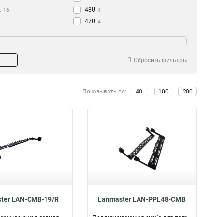
2
48U
16
4
47U
4
2U
-во колец
5
42U
8
5
4
1U
13
3
1
Сбросить фильтры
8
1
Показывать по:
40
100
200
ter LAN-CMB-19/R
Lanmaster LAN-PPL48-CMB