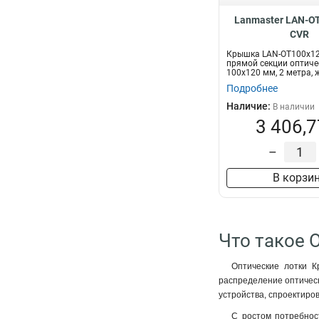
Lanmaster LAN-O
CVR
Крышка LAN-OT100x1
прямой секции оптичес
100x120 мм, 2 метра, 
Подробнее
Наличие:
В наличии
3 406,7
–
В корзи
Что такое 
Оптические лотки К
распределение оптическ
устройства, спроектиро
С ростом потребнос