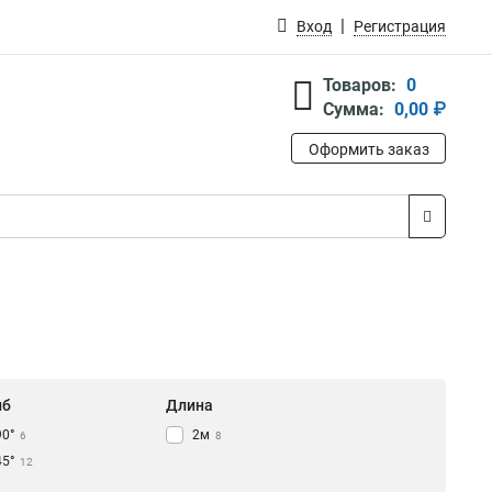
Вход
Регистрация
Товаров:
0
Сумма:
0,00 ₽
Оформить заказ
иб
Длина
90°
2м
6
8
45°
12