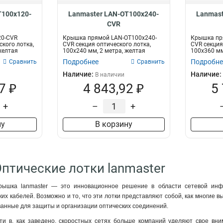
T100x120-
Lanmaster LAN-OT100x240-
Lanmast
CVR
20-CVR
Крышка прямой LAN-OT100x240-
Крышка пр
кого лотка,
CVR секция оптического лотка,
CVR секция
желтая
100x240 мм, 2 метра, желтая
100x360 мм
Подробнее
Подробне
Сравнить
Сравнить
Наличие:
Наличие:
В наличии
7 ₽
4 843,92 ₽
5
+
–
+
ну
В корзину
Оптические лотки lanmaster
рышка lanmaster — это инновационное решение в области сетевой инфр
их кабелей. Возможно и то, что эти лотки представляют собой, как многие 
ванные для защиты и организации оптических соединений.
ти в, как заведено, скоростных сетях больше компаний уделяют свое вн