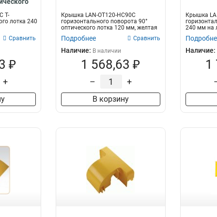
LAN-OT240-CN
ического
1
-OT240-ETC
LAN-OT240-VT120
1
 Т-
Крышка LAN-OT120-HC90C
Крышка LA
ого лотка 240
горизонтального поворота 90°
горизонтал
LAN-OT240-VT120C
1
оптического лотка 120 мм, желтая
240 мм на 
LAN-OT240-HT120
1
Подробнее
Подробне
Сравнить
Сравнить
LAN-OT240-HT120C
1
Наличие:
Наличие:
В наличии
LAN-OT240-RD120
1
3 ₽
1 568,63 ₽
1
LAN-OT240-RD120C
1
+
–
+
ну
В корзину