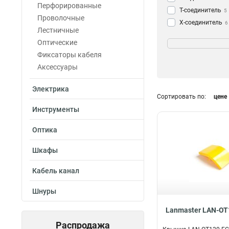
Перфорированные
Т-соединитель
5
Проволочные
Х-соединитель
6
Лестничные
Поворот
Размер
6
Оптические
Крышка
23
100x360мм
2
Фиксаторы кабеля
100x120мм
3
Аксессуары
100x240мм
3
Электрика
Сортировать по:
цене
Инструменты
Оптика
Шкафы
Кабель канал
Шнуры
Lanmaster LAN-OT
Распродажа