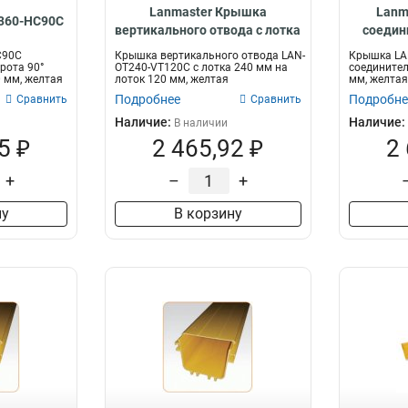
Lanmaster Крышка
Lanm
360-HC90C
вертикального отвода с лотка
соедин
240 мм на лоток 120 мм LAN-
лотка 36
C90C
Крышка вертикального отвода LAN-
Крышка LAN
OT240-VT120C
рота 90°
OT240-VT120C с лотка 240 мм на
соединител
0 мм, желтая
лоток 120 мм, желтая
мм, желтая
Подробнее
Подробне
Сравнить
Сравнить
Наличие:
Наличие:
В наличии
5 ₽
2 465,92 ₽
2
+
–
+
ну
В корзину