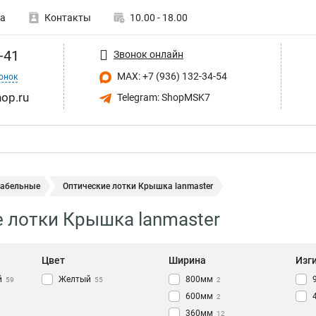
а
Контакты
10.00 - 18.00
-41
Звонок онлайн
MAX: +7 (936) 132-34-54
онок
op.ru
Telegram: ShopMSK7
кабельные
Оптические лотки Крышка lanmaster
 лотки Крышка lanmaster
Цвет
Ширина
Изг
й
Желтый
800мм
59
55
2
600мм
2
360мм
12