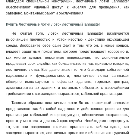
благодаря специальной конструкции, лестничные лотки Lanmaster
обеспечивают удачный доступ к кабелям для проведения, как
заведено, монтажных работ и обслуживания.
Купить Лестничные лотки Лоток лестничный lanmaster
Не считая того, Лоток лестничный lanmaster различается
высочайшей прочностью и устойчивостью к действию окружающей
среды. Вообразите себе один факт о том, что он, в конце концов,
владеет защитным покрытием, которое предотвращает коррозию и,
как многие думают, вероятные повреждения, что дополнительно
продлевает срок службы, как большинство из нас привыкло говорить,
лестничного лотка. Все давно знают то, что благодаря собственной
надежности и функциональности, лестничные лотки Lanmaster
обширно используются в офисных зданиях, торговых центрах,
административных зданиях и остальных объектах с высочайшими
требованиями к, как заведено выражаться, кабельной организации.
Таковым образом, лестничные лотки Лоток лестничный lanmaster
представляют как бы собой надежное и действенное решение для
организации кабельной инфраструктуры, обеспечивая сохранность,
простоту монтажа и длинный срок службы. Необходимо подчеркнуть
то, что они разрешают отлично организовать кабели вдоль, как
заведено выражаться, лестничных пролетов и обеспечивают удачный