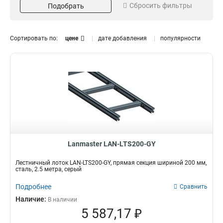
Сбросить фильтры
Подобрать
400мм
LAN-LTS400-GY
2
1
300мм
LAN-LTS300-GY
2
1
200мм
LAN-LTS200-GY
2
1
Сортировать по:
цене
дате добавления
популярности
LAN-LTA500
1
LAN-LTA400
1
LAN-LTA300
1
LAN-LTA200
1
Lanmaster LAN-LTS200-GY
Лестничный лоток LAN-LTS200-GY, прямая секция шириной 200 мм,
сталь, 2.5 метра, серый
Подробнее
Сравнить
Наличие:
В наличии
5 587,17 ₽