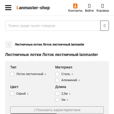
Контакты
Войти
Корзина
Лестничные лотки Лоток лестничный lanmaster
Лестничные лотки Лоток лестничный lanmaster
Тип
Материал
Лоток лестничный
Сталь
8
4
Алюминий
4
Цвет
Длина
Серый
2,5м
4
4
3м
4
Ширина
Модель
Показать характеристики
500мм
LAN-LTS500-GY
2
1