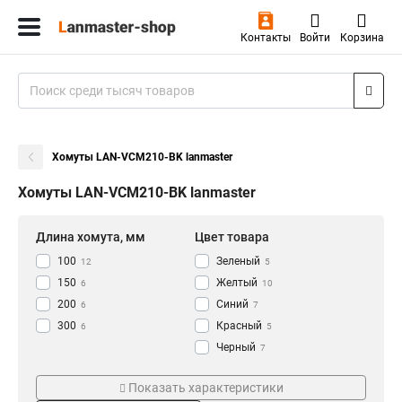
Контакты
Войти
Корзина
Хомуты LAN-VCM210-BK lanmaster
Хомуты LAN-VCM210-BK lanmaster
Длина хомута, мм
Цвет товара
100
Зеленый
12
5
150
Желтый
6
10
200
Синий
6
7
300
Красный
6
5
Черный
7
Оранжевый
Тип
Кол-во штук
5
Показать характеристики
Хомут
20
34
34