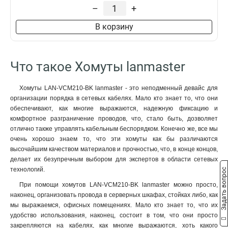
LAN-VCM210-RD
1
–
+
LAN-VCM210-GN
1
В корзину
LAN-VCM210-YL
1
LAN-VCM180-BK
1
LAN-VCM180-BL
1
Что такое Хомуты lanmaster
LAN-VCM180-RD
1
LAN-VCM180-GN
1
LAN-VCM180-YL
Хомуты LAN-VCM210-BK lanmaster - это неподменный девайс для
1
организации порядка в сетевых кабелях. Мало кто знает то, что они
LAN-VCM135-BK
1
обеспечивают, как многие выражаются, надежную фиксацию и
LAN-VCM135-BL
1
комфортное разграничение проводов, что, стало быть, дозволяет
LAN-VCM135-RD
1
отлично также управлять кабельным беспорядком. Конечно же, все мы
LAN-VCM135-GN
1
очень хорошо знаем то, что эти хомуты как бы различаются
LAN-VCM135-YL
высочайшим качеством материалов и прочностью, что, в конце концов,
1
делает их безупречным выбором для экспертов в области сетевых
LAN-VCM125-BK
1
технологий.
Задать вопрос
LAN-VCM125-BL
1
При помощи хомутов LAN-VCM210-BK lanmaster можно просто,
LAN-VCM125-RD
1
наконец, организовать провода в серверных шкафах, стойках либо, как
LAN-VCM125-GN
1
мы выражаемся, офисных помещениях. Мало кто знает то, что их
LAN-VCM125-YL
1
удобство использования, наконец, состоит в том, что они просто
закрепляются на кабелях, как многие выражаются, хоть какого