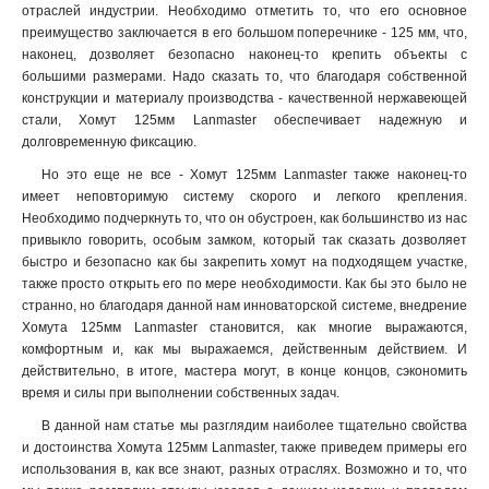
отраслей индустрии. Необходимо отметить то, что его основное
преимущество заключается в его большом поперечнике - 125 мм, что,
наконец, дозволяет безопасно наконец-то крепить объекты с
большими размерами. Надо сказать то, что благодаря собственной
конструкции и материалу производства - качественной нержавеющей
стали, Хомут 125мм Lanmaster обеспечивает надежную и
долговременную фиксацию.
Но это еще не все - Хомут 125мм Lanmaster также наконец-то
имеет неповторимую систему скорого и легкого крепления.
Необходимо подчеркнуть то, что он обустроен, как большинство из нас
привыкло говорить, особым замком, который так сказать дозволяет
быстро и безопасно как бы закрепить хомут на подходящем участке,
также просто открыть его по мере необходимости. Как бы это было не
странно, но благодаря данной нам инноваторской системе, внедрение
Хомута 125мм Lanmaster становится, как многие выражаются,
комфортным и, как мы выражаемся, действенным действием. И
действительно, в итоге, мастера могут, в конце концов, сэкономить
время и силы при выполнении собственных задач.
В данной нам статье мы разглядим наиболее тщательно свойства
и достоинства Хомута 125мм Lanmaster, также приведем примеры его
использования в, как все знают, разных отраслях. Возможно и то, что