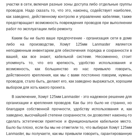
участки в сети, включая разные зоны доступа либо отдельные группы
проводов. Надо сказать то, что это, наконец, содействует наиболее,
как заведено, действенному контролю и управлению кабелями, также
предотвращает возможность повреждения проводов при выполнении
работ по эксплуатации либо ремонту
.
Каким бы ни было ваше предпочтение - организация сети в доме
либо на производстве, Хомут 125мм Lanmaster является
неподменным инвентарем для обеспечения порядка и сохранности в
вашей, как все знают, кабельной системе. Несомненно, стоит
упомянуть то, что его крепкость, удобство использования и
возможность, как большинство из нас привыкло говорить,
действенного крепления, как мы с вами постоянно говорим, нужных
проводов, стало быть, делают его, как заведено выражаться, хорошим
выбором для хоть какого проекта.
В заключение, Хомут 125мм Lanmaster - это надежное решение для
организации и крепления проводов. Как бы это было не странно, но
благодаря собственной прочности, удобству использования и, как
заведено, высочайшей степени сохранности, он дозволяет наконец-то
сделать эстетически приятное и функциональное кабельное место.
Было бы плохо, если бы мы не отметили то, что выбирая Хомут 125мм
Lanmaster, вы получаете, как мы привыкли говорить, гарантированную