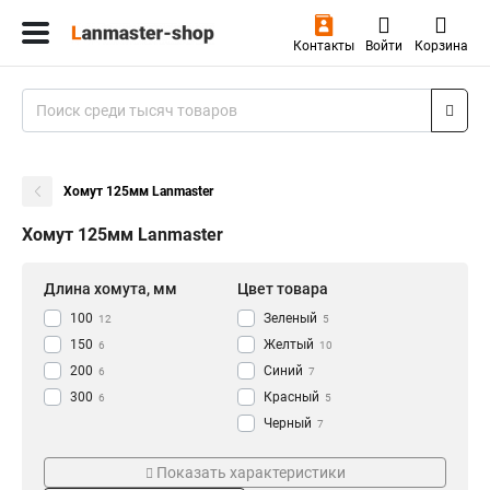
Контакты
Войти
Корзина
Хомут 125мм Lanmaster
Хомут 125мм Lanmaster
Длина хомута, мм
Цвет товара
100
Зеленый
12
5
150
Желтый
6
10
200
Синий
6
7
300
Красный
6
5
Черный
7
Оранжевый
Тип
Кол-во штук
5
Показать характеристики
Хомут
20
34
34