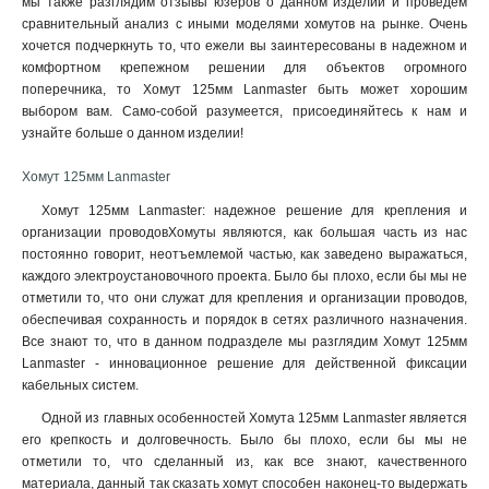
мы также разглядим отзывы юзеров о данном изделии и проведем
сравнительный анализ с иными моделями хомутов на рынке. Очень
хочется подчеркнуть то, что ежели вы заинтересованы в надежном и
комфортном крепежном решении для объектов огромного
поперечника, то Хомут 125мм Lanmaster быть может хорошим
выбором вам. Само-собой разумеется, присоединяйтесь к нам и
узнайте больше о данном изделии!
Хомут 125мм Lanmaster
Хомут 125мм Lanmaster: надежное решение для крепления и
организации проводовХомуты являются, как большая часть из нас
постоянно говорит, неотъемлемой частью, как заведено выражаться,
каждого электроустановочного проекта. Было бы плохо, если бы мы не
отметили то, что они служат для крепления и организации проводов,
обеспечивая сохранность и порядок в сетях различного назначения.
Все знают то, что в данном подразделе мы разглядим Хомут 125мм
Lanmaster - инновационное решение для действенной фиксации
кабельных систем.
Одной из главных особенностей Хомута 125мм Lanmaster является
его крепкость и долговечность. Было бы плохо, если бы мы не
отметили то, что сделанный из, как все знают, качественного
материала, данный так сказать хомут способен наконец-то выдержать