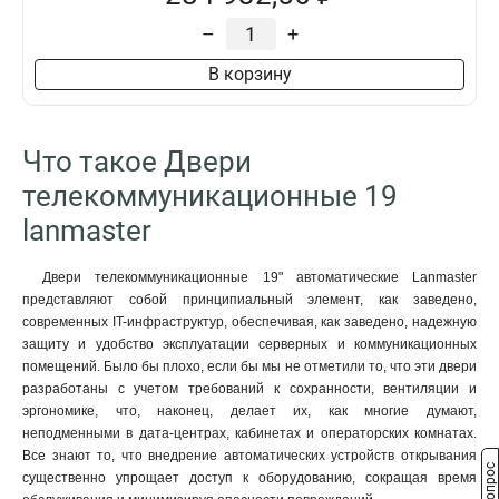
–
+
В корзину
Что такое Двери
телекоммуникационные 19
lanmaster
Двери телекоммуникационные 19" автоматические Lanmaster
представляют собой принципиальный элемент, как заведено,
современных IT-инфраструктур, обеспечивая, как заведено, надежную
защиту и удобство эксплуатации серверных и коммуникационных
помещений. Было бы плохо, если бы мы не отметили то, что эти двери
разработаны с учетом требований к сохранности, вентиляции и
эргономике, что, наконец, делает их, как многие думают,
неподменными в дата-центрах, кабинетах и операторских комнатах.
Все знают то, что внедрение автоматических устройств открывания
существенно упрощает доступ к оборудованию, сокращая время