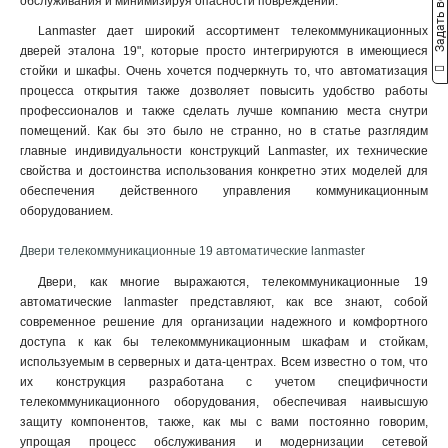
Задать вопрос
обслуживания и минимизируя опасности повреждений.
Lanmaster дает широкий ассортимент телекоммуникационных
дверей эталона 19", которые просто интегрируются в имеющиеся
стойки и шкафы. Очень хочется подчеркнуть то, что автоматизация
процесса открытия также дозволяет повысить удобство работы
профессионалов и также сделать лучше компанию места снутри
помещений. Как бы это было не странно, но в статье разглядим
главные индивидуальности конструкций Lanmaster, их технические
свойства и достоинства использования конкретно этих моделей для
обеспечения действенного управления коммуникационным
оборудованием.
Двери телекоммуникационные 19 автоматические lanmaster
Двери, как многие выражаются, телекоммуникационные 19
автоматические lanmaster представляют, как все знают, собой
современное решение для организации надежного и комфортного
доступа к как бы телекоммуникационным шкафам и стойкам,
используемым в серверных и дата-центрах. Всем известно о том, что
их конструкция разработана с учетом специфичности
телекоммуникационного оборудования, обеспечивая наивысшую
защиту компонентов, также, как мы с вами постоянно говорим,
упрощая процесс обслуживания и модернизации сетевой