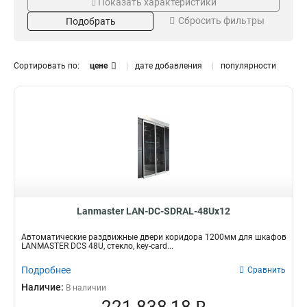
DCS
12U
Показать характеристики
10
2
Business
32U
24
1
Сбросить фильтры
Подобрать
22U
2
18U
3
Сортировать по:
цене
дате добавления
популярности
37U
Ширина мм
Размер мм
3
48U
5
1200
600x450
10
4
47U
17
800
18
42U
22
600
24
Кол-во штук
Цвет
2
Черный
2
18
Тип двери
Механический
2
Автоматический
2
Lanmaster LAN-DC-SDRAL-48Ux12
Крупный
3
Автоматические раздвижные двери коридора 1200мм для шкафов
Перфорированный
6
LANMASTER DCS 48U, стекло, key-card...
Двухсекционный
9
Подробнее
Сравнить
Передний
19
Наличие:
В наличии
Задний
37