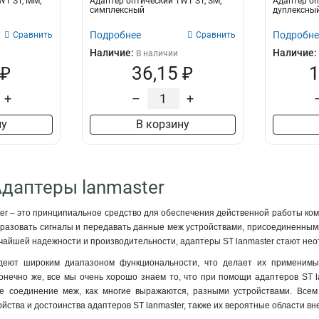
WT ST, MM,
Адаптер оптический TWT ST, SM,
Адаптер оп
симплексный
дуплексны
Подробнее
Подробне
Сравнить
Сравнить
Наличие:
Наличие:
В наличии
 ₽
36,15 ₽
1
+
–
+
ну
В корзину
Адаптеры lanmaster
er – это принципиальное средство для обеспечения действенной работы комп
азовать сигналы и передавать данные меж устройствами, присоединенными к, 
очайшей надежности и производительности, адаптеры ST lanmaster стают не
деют широким диапазоном функциональности, что делает их применимым
Конечно же, все мы очень хорошо знаем то, что при помощи адаптеров ST 
е соединение меж, как многие выражаются, разными устройствами. Всем 
йства и достоинства адаптеров ST lanmaster, также их вероятные области вн