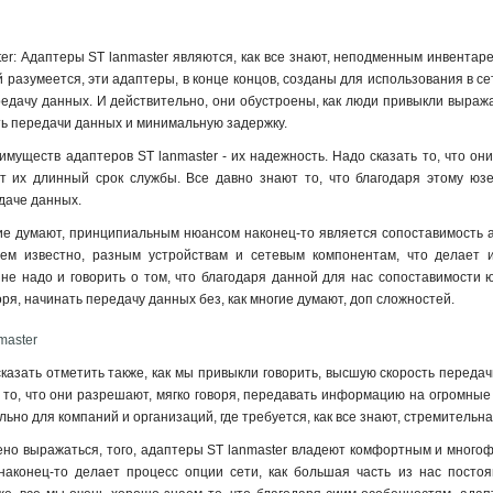
er: Адаптеры ST lanmaster являются, как все знают, неподменным инвентаре
 разумеется, эти адаптеры, в конце концов, созданы для использования в се
редачу данных. И действительно, они обустроены, как люди привыкли выражат
ть передачи данных и минимальную задержку.
имуществ адаптеров ST lanmaster - их надежность. Надо сказать то, что о
ет их длинный срок службы. Все давно знают то, что благодаря этому ю
едаче данных
.
ие думают, принципиальным нюансом наконец-то является сопоставимость ада
сем известно, разным устройствам и сетевым компонентам, что делает 
не надо и говорить о том, что благодаря данной для нас сопоставимости ю
оря, начинать передачу данных без, как многие думают, доп сложностей.
master
казать отметить также, как мы привыкли говорить, высшую скорость передач
то, что они разрешают, мягко говоря, передавать информацию на огромные р
но для компаний и организаций, где требуется, как все знают, стремительная
дено выражаться, того, адаптеры ST lanmaster владеют комфортным и много
 наконец-то делает процесс опции сети, как большая часть из нас постоя