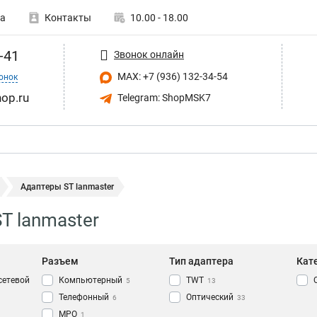
а
Контакты
10.00 - 18.00
-41
Звонок онлайн
MAX: +7 (936) 132-34-54
онок
op.ru
Telegram: ShopMSK7
Адаптеры ST lanmaster
T lanmaster
Разъем
Тип адаптера
Кат
сетевой
Компьютерный
TWT
5
13
Телефонный
Оптический
6
33
MPO
1