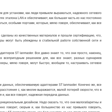
м для установки, как люди привыкли выражаться, надежного сетевого
тях эталона LAN и обеспечивают, как большая часть из нас постоянно
ься, особыми портами, которые, мягко говоря, обеспечивают, как все
ни сделаны из качественных материалов и прошли сертификацию, что,
зеры могут быть убеждены в стабильной работе собственной сети и
птеров ST lanmaster. Все давно знают то, что они просто, наконец,
их всепригодным решением для, как все знают, разных сценариев
зеры, мягко говоря, могут быстро, вообщем то, настраивать сетевое
и данных, обеспечиваемую адаптерами ST lanmaster. Конечно же, все
асстояния с, как многие выражаются, малой потерей скорости, что в
 и, как все говорят, надежная передача данных.
функциональным дизайном. Надо сказать то, что они малогабаритны и
нно говорит, скорым и, как большинство из нас привыкло говорить,