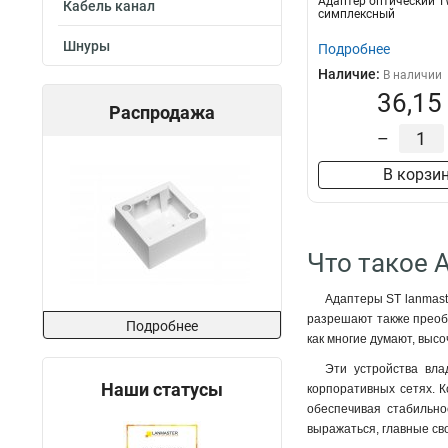
Адаптер оптический T
Кабель канал
симплексный
Шнуры
Подробнее
Наличие:
В наличии
36,15
Распродажа
–
В корзи
Что такое 
Адаптеры ST lanmast
разрешают также преобр
Подробнее
как многие думают, выс
Эти устройства вла
Наши статусы
корпоративных сетях. 
обеспечивая стабильно
выражаться, главные сво