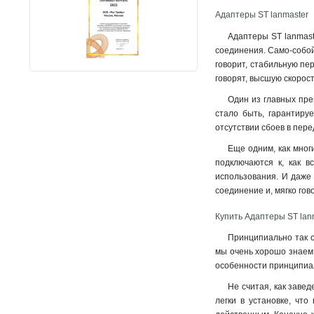
Адаптеры ST lanmaster
Адаптеры ST lanmast
соединения. Само-собой
говорит, стабильную пе
говорят, высшую скорос
Один из главных пре
стало быть, гарантиру
отсутствии сбоев в пер
Еще одним, как мног
подключаются к, как в
использования. И даже 
соединение и, мягко гов
Купить Адаптеры ST lan
Принципиально так с
мы очень хорошо знаем 
особенности принципиаль
Не считая, как заве
легки в установке, что