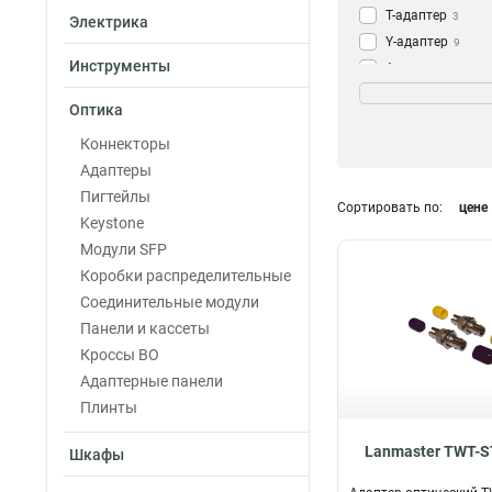
T-адаптер
3
Электрика
Y-адаптер
9
Инструменты
Адаптер
47
Цвет
Черный
2
Оптика
Коннекторы
Адаптеры
Пигтейлы
Сортировать по:
цене
Keystone
Модули SFP
Коробки распределительные
Соединительные модули
Панели и кассеты
Кроссы ВО
Адаптерные панели
Плинты
Lanmaster TWT-
Шкафы