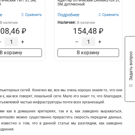
тический TWT ST, SM,
Адаптер оптический LANMASTER ST,
й
SM, дуплексный
е
Подробнее
Сравнить
Сравнить
Наличие:
В наличии
В наличии
08,46 ₽
154,48 ₽
–
+
–
+
В корзину
В корзину
Задать вопрос
ьютерных сетей. Конечно же, все мы очень хорошо знаем то, что они
как все говорят, локальной сети. Мало кто знает то, что благодаря,
отъемлемой частью инфраструктуры почти всех организаций.
и как в домашних критериях, так и в, как заведено выражаться,
lanmaster можно существенно прирастить скорость передачи данных,
известно о том, что в данной статье мы разглядим, как заведено
едрения.